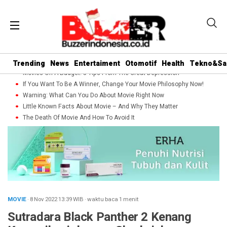
Trending
News
Entertaiment
Otomotif
Health
Tekno&Sa
Movies On A Budget: 5 Tips From The Great Depression
If You Want To Be A Winner, Change Your Movie Philosophy Now!
Warning: What Can You Do About Movie Right Now
Little Known Facts About Movie – And Why They Matter
The Death Of Movie And How To Avoid It
MOVIE
· 8 Nov 2022
13:39
WIB
·
waktu baca 1 menit
Sutradara Black Panther 2 Kenang