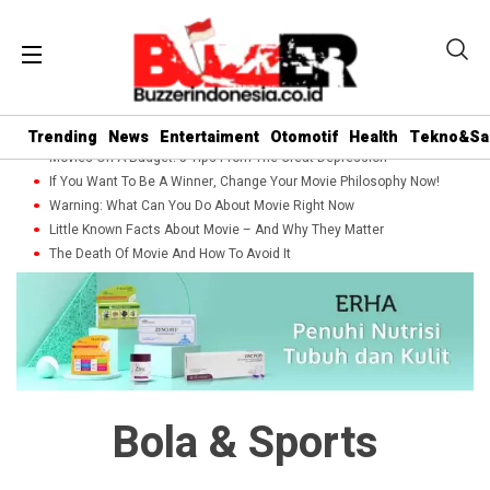
Trending
News
Entertaiment
Otomotif
Health
Tekno&Sa
Movies On A Budget: 5 Tips From The Great Depression
If You Want To Be A Winner, Change Your Movie Philosophy Now!
Warning: What Can You Do About Movie Right Now
Little Known Facts About Movie – And Why They Matter
The Death Of Movie And How To Avoid It
Bola & Sports