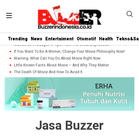
Trending
News
Entertaiment
Otomotif
Health
Tekno&Sa
Movies On A Budget: 5 Tips From The Great Depression
If You Want To Be A Winner, Change Your Movie Philosophy Now!
Warning: What Can You Do About Movie Right Now
Little Known Facts About Movie – And Why They Matter
The Death Of Movie And How To Avoid It
Jasa Buzzer