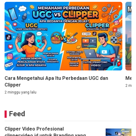
Cara Mengetahui Apa Itu Perbedaan UGC dan
Mem
Clipper
2 ming
2 minggu yang lalu
Feed
Clipper Video Profesional
clippervideo.id untuk Branding yang