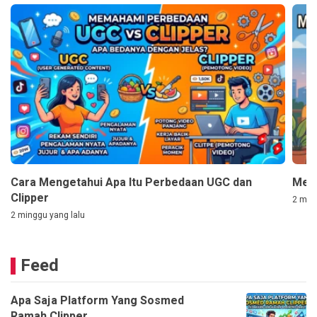
Cara Mengetahui Apa Itu Perbedaan UGC dan
Mem
Clipper
2 ming
2 minggu yang lalu
Feed
Apa Saja Platform Yang Sosmed
Ramah Clipper