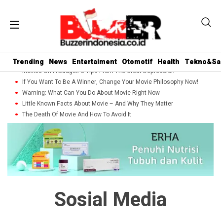
Trending
News
Entertaiment
Otomotif
Health
Tekno&Sa
Movies On A Budget: 5 Tips From The Great Depression
If You Want To Be A Winner, Change Your Movie Philosophy Now!
Warning: What Can You Do About Movie Right Now
Little Known Facts About Movie – And Why They Matter
The Death Of Movie And How To Avoid It
Sosial Media