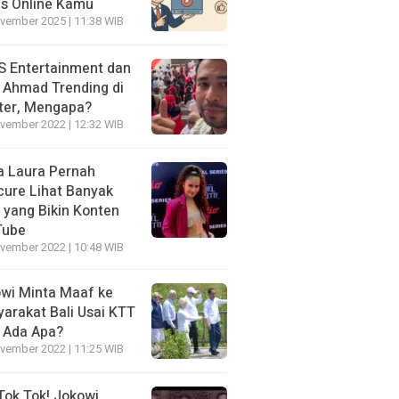
is Online Kamu
vember 2025 | 11:38 WIB
 Entertainment dan
i Ahmad Trending di
ter, Mengapa?
vember 2022 | 12:32 WIB
a Laura Pernah
cure Lihat Banyak
s yang Bikin Konten
Tube
vember 2022 | 10:48 WIB
wi Minta Maaf ke
arakat Bali Usai KTT
 Ada Apa?
vember 2022 | 11:25 WIB
Tok Tok! Jokowi