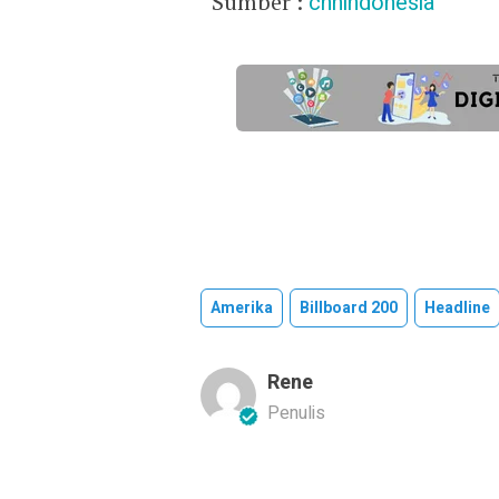
Sumber :
cnnindonesia
Amerika
Billboard 200
Headline
Rene
Penulis