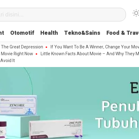
nt
Otomotif
Health
Tekno&Sains
Food & Trav
 The Great Depression
If You Want To Be A Winner, Change Your Mov
 Movie Right Now
Little Known Facts About Movie – And Why They M
Avoid It