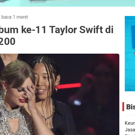
 baca 1 menit
bum ke-11 Taylor Swift di
 200
Bi
Keu
Jasa