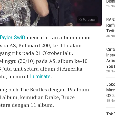
Bisn
25 No
RANS
Perbesar
Raff
Twit
30 No
Taylor Swift
mencatatkan album nomor
s di AS, Billboard 200, ke-11 dalam
Cint
yang rilis pada 21 Oktober lalu.
Inse
 Minggu (30/10) pada AS, album ke-10
Arti
You
78 juta unit setara album di Amerika
28 No
lalu, menurut
Luminate
.
Joko
ng oleh The Beatles dengan 19 album
Masy
G20,
4 album, kemudian Drake, Bruce
18 No
etara dengan 11 album.
Tok 