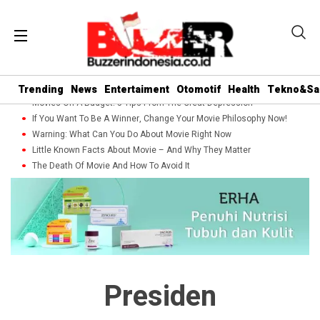
Trending
News
Entertaiment
Otomotif
Health
Tekno&Sa
Movies On A Budget: 5 Tips From The Great Depression
If You Want To Be A Winner, Change Your Movie Philosophy Now!
Warning: What Can You Do About Movie Right Now
Little Known Facts About Movie – And Why They Matter
The Death Of Movie And How To Avoid It
Presiden