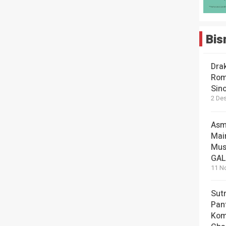
Bis
Dra
Rom
Sin
2 De
Asm
Mai
Mus
GA
11 N
Sut
Pan
Kom