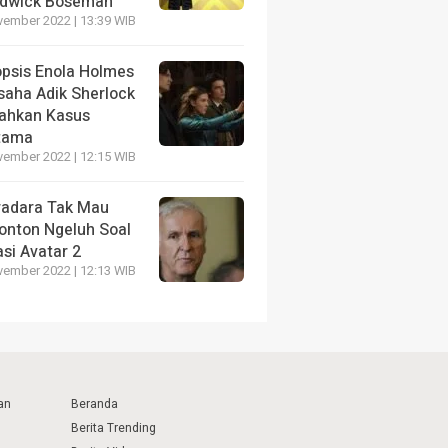
dwick Boseman
vember 2022 | 13:39 WIB
opsis Enola Holmes
saha Adik Sherlock
ahkan Kasus
tama
vember 2022 | 12:15 WIB
radara Tak Mau
onton Ngeluh Soal
si Avatar 2
vember 2022 | 12:13 WIB
an
Beranda
Berita Trending