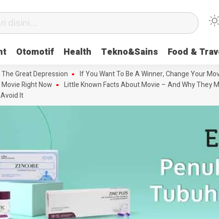
nt
Otomotif
Health
Tekno&Sains
Food & Trav
 The Great Depression
If You Want To Be A Winner, Change Your Mov
 Movie Right Now
Little Known Facts About Movie – And Why They M
Avoid It