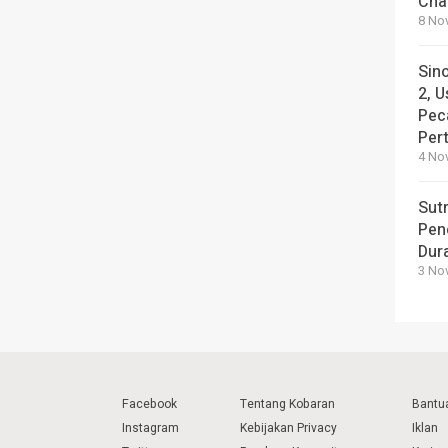
Cha
8 No
Sin
2, U
Pec
Per
4 No
Sut
Pen
Dura
3 No
Facebook
Tentang Kobaran
Bantu
Instagram
Kebijakan Privacy
Iklan