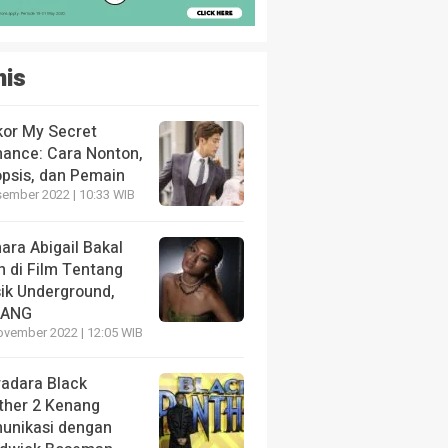
nis
kor My Secret
ance: Cara Nonton,
opsis, dan Pemain
sember 2022 | 10:33 WIB
ara Abigail Bakal
n di Film Tentang
ik Underground,
LANG
ovember 2022 | 12:05 WIB
radara Black
ther 2 Kenang
unikasi dengan