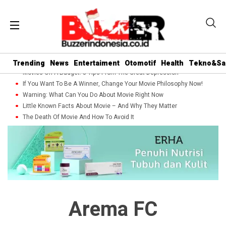
Trending
News
Entertaiment
Otomotif
Health
Tekno&Sa
Movies On A Budget: 5 Tips From The Great Depression
If You Want To Be A Winner, Change Your Movie Philosophy Now!
Warning: What Can You Do About Movie Right Now
Little Known Facts About Movie – And Why They Matter
The Death Of Movie And How To Avoid It
Arema FC