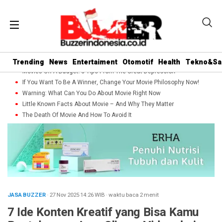
Trending
News
Entertaiment
Otomotif
Health
Tekno&Sa
Movies On A Budget: 5 Tips From The Great Depression
If You Want To Be A Winner, Change Your Movie Philosophy Now!
Warning: What Can You Do About Movie Right Now
Little Known Facts About Movie – And Why They Matter
The Death Of Movie And How To Avoid It
JASA BUZZER
· 27 Nov 2025
14:26
WIB
·
waktu baca 2 menit
7 Ide Konten Kreatif yang Bisa Kamu