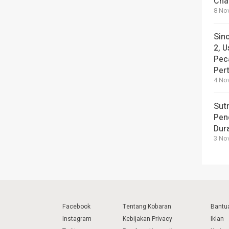
Cha
8 No
Sin
2, U
Pec
Per
4 No
Sut
Pen
Dura
3 No
Facebook
Tentang Kobaran
Bantu
Instagram
Kebijakan Privacy
Iklan