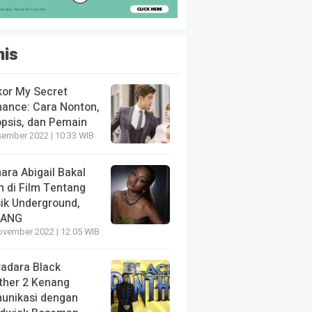
nis
kor My Secret
ance: Cara Nonton,
opsis, dan Pemain
sember 2022 | 10:33 WIB
ara Abigail Bakal
n di Film Tentang
ik Underground,
LANG
ovember 2022 | 12:05 WIB
radara Black
ther 2 Kenang
unikasi dengan