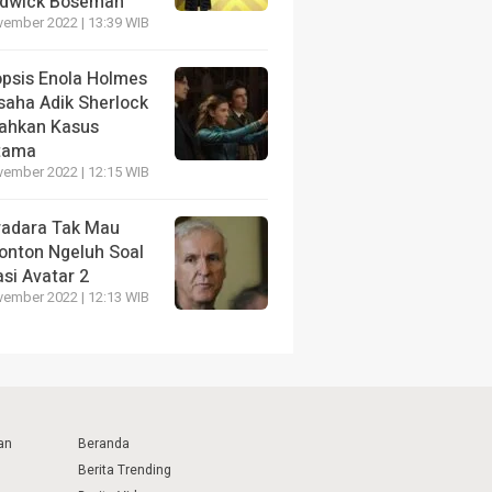
dwick Boseman
vember 2022 | 13:39 WIB
opsis Enola Holmes
saha Adik Sherlock
ahkan Kasus
tama
vember 2022 | 12:15 WIB
radara Tak Mau
onton Ngeluh Soal
si Avatar 2
vember 2022 | 12:13 WIB
an
Beranda
Berita Trending