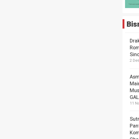
Bis
Dra
Rom
Sin
2 De
Asm
Mai
Mus
GA
11 N
Sut
Pan
Kom