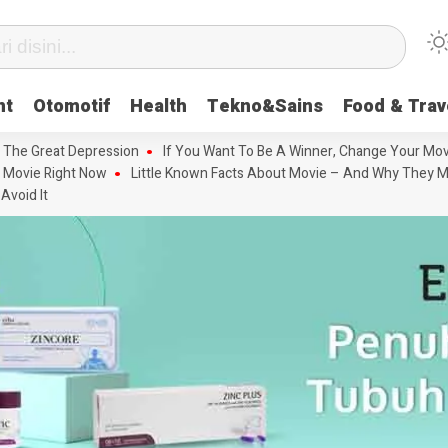
nt
Otomotif
Health
Tekno&Sains
Food & Trav
 The Great Depression
If You Want To Be A Winner, Change Your Mov
 Movie Right Now
Little Known Facts About Movie – And Why They M
Avoid It