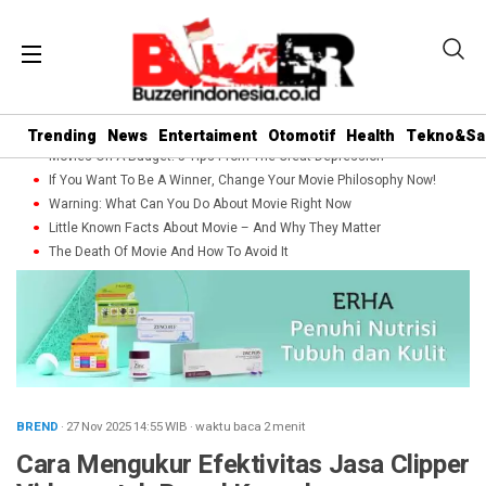
Trending
News
Entertaiment
Otomotif
Health
Tekno&Sa
Movies On A Budget: 5 Tips From The Great Depression
If You Want To Be A Winner, Change Your Movie Philosophy Now!
Warning: What Can You Do About Movie Right Now
Little Known Facts About Movie – And Why They Matter
The Death Of Movie And How To Avoid It
BREND
· 27 Nov 2025
14:55
WIB
·
waktu baca 2 menit
Cara Mengukur Efektivitas Jasa Clipper