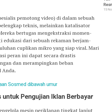
Resm
15 No
pesialis pemotong video) di dalam sebuah
pelengkap teknis, melainkan katalisator
Mereka bertugas mengekstraksi momen-
i edukasi dari sebuah rekaman berjam-
luhan cuplikan mikro yang siap viral. Mari
si peran ini dapat secara drastis
ungan dan merampingkan beban
l Anda.
naan Sosmed dibawah umur
 untuk Pengujian Iklan Berbayar
ngelola mesin periklanan tingkat lanjut