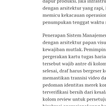
dapur produksi. Jika infrastru
dengan arsitektur yang rapi, i
memicu kekacauan operasion
penumpukan tenggat waktu r
Penerapan Sistem Manajemen
dengan arsitektur papan vis
kewajiban mutlak. Pemimpin 
pergerakan kartu tugas haria
tersebut wajib antre di kolom
selesai, draf harus bergeser 
memastikan transisi video da
pedoman identitas merek korp
terverifikasi bersih dari kes
kolom review untuk persetuj