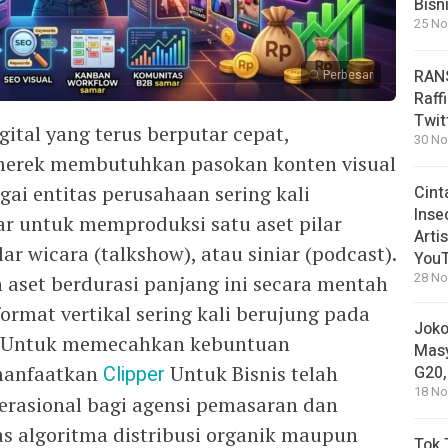
Bisn
25 No
RANS
Perbesar
Raff
Twit
ital yang terus berputar cepat,
30 No
merek membutuhkan pasokan konten visual
gai entitas perusahaan sering kali
Cint
Inse
r untuk memproduksi satu aset pilar
Arti
r wicara (talkshow), atau siniar (podcast).
You
28 No
 aset berdurasi panjang ini secara mentah
format vertikal sering kali berujung pada
Joko
an. Untuk memecahkan kebuntuan
Masy
emanfaatkan
Clipper
Untuk Bisnis telah
G20,
18 No
erasional bagi agensi pemasaran dan
s algoritma distribusi organik maupun
Tok 