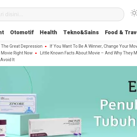
nt
Otomotif
Health
Tekno&Sains
Food & Trav
 The Great Depression
If You Want To Be A Winner, Change Your Mov
 Movie Right Now
Little Known Facts About Movie – And Why They M
Avoid It