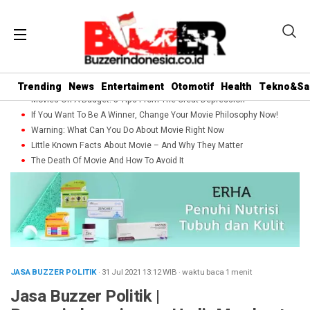
Trending
News
Entertaiment
Otomotif
Health
Tekno&Sa
Movies On A Budget: 5 Tips From The Great Depression
If You Want To Be A Winner, Change Your Movie Philosophy Now!
Warning: What Can You Do About Movie Right Now
Little Known Facts About Movie – And Why They Matter
The Death Of Movie And How To Avoid It
JASA BUZZER POLITIK
· 31 Jul 2021
13:12
WIB
·
waktu baca 1 menit
Jasa Buzzer Politik |