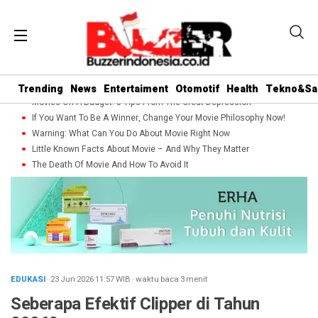
Trending
News
Entertaiment
Otomotif
Health
Tekno&Sa
Movies On A Budget: 5 Tips From The Great Depression
If You Want To Be A Winner, Change Your Movie Philosophy Now!
Warning: What Can You Do About Movie Right Now
Little Known Facts About Movie – And Why They Matter
The Death Of Movie And How To Avoid It
EDUKASI
· 23 Jun 2026
11:57
WIB
·
waktu baca 3 menit
Seberapa Efektif Clipper di Tahun