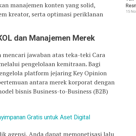
kan manajemen konten yang solid,
Resm
15 No
em kreator, serta optimasi periklanan
 KOL dan Manajemen Merek
m mencari jawaban atas teka-teki Cara
melalui pengelolaan kemitraan. Bagi
engelola platform jejaring Key Opinion
 pertemuan antara merek korporat dengan
odel bisnis Business-to-Business (B2B)
yimpanan Gratis untuk Aset Digital
lik agensi, Anda dapat memonetisasi lalu