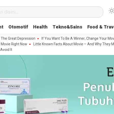
nt
Otomotif
Health
Tekno&Sains
Food & Trav
 The Great Depression
If You Want To Be A Winner, Change Your Mov
 Movie Right Now
Little Known Facts About Movie – And Why They M
Avoid It