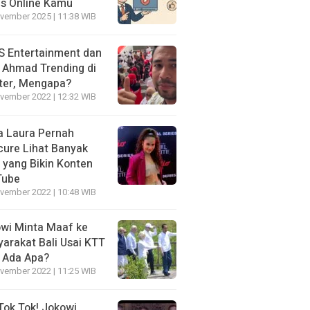
is Online Kamu
vember 2025 | 11:38 WIB
 Entertainment dan
i Ahmad Trending di
ter, Mengapa?
vember 2022 | 12:32 WIB
a Laura Pernah
cure Lihat Banyak
s yang Bikin Konten
Tube
vember 2022 | 10:48 WIB
wi Minta Maaf ke
arakat Bali Usai KTT
 Ada Apa?
vember 2022 | 11:25 WIB
Tok Tok! Jokowi