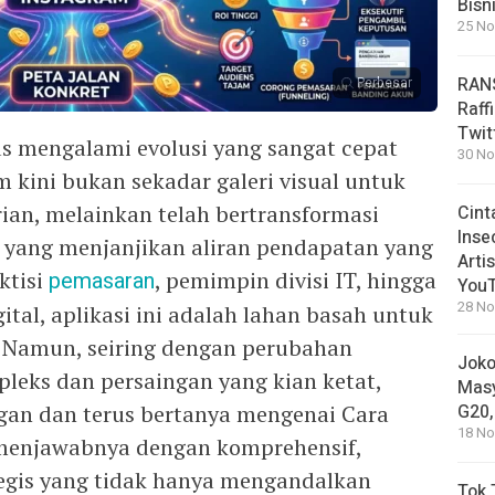
Bisn
25 No
RANS
Perbesar
Raff
Twit
us mengalami evolusi yang sangat cepat
30 No
m kini bukan sekadar galeri visual untuk
n, melainkan telah bertransformasi
Cint
Inse
 yang menjanjikan aliran pendapatan yang
Arti
ktisi
pemasaran
, pemimpin divisi IT, hingga
You
28 No
ital, aplikasi ini adalah lahan basah untuk
. Namun, seiring dengan perubahan
Joko
leks dan persaingan yang kian ketat,
Masy
gan dan terus bertanya mengenai Cara
G20,
18 No
menjawabnya dengan komprehensif,
egis yang tidak hanya mengandalkan
Tok 