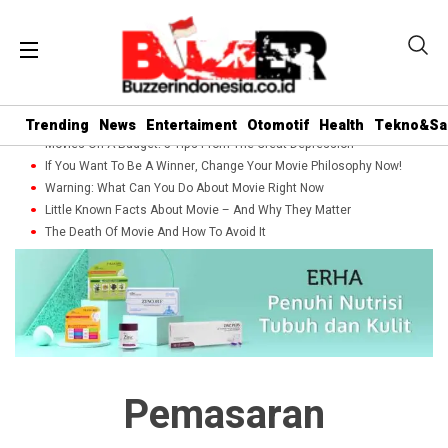
Trending
News
Entertaiment
Otomotif
Health
Tekno&Sa
Movies On A Budget: 5 Tips From The Great Depression
If You Want To Be A Winner, Change Your Movie Philosophy Now!
Warning: What Can You Do About Movie Right Now
Little Known Facts About Movie – And Why They Matter
The Death Of Movie And How To Avoid It
Pemasaran