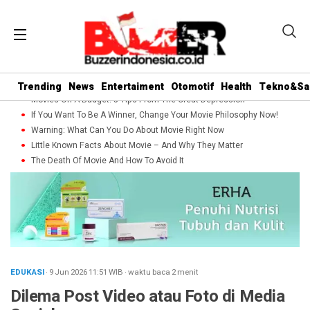
Trending
News
Entertaiment
Otomotif
Health
Tekno&Sa
Movies On A Budget: 5 Tips From The Great Depression
If You Want To Be A Winner, Change Your Movie Philosophy Now!
Warning: What Can You Do About Movie Right Now
Little Known Facts About Movie – And Why They Matter
The Death Of Movie And How To Avoid It
EDUKASI
· 9 Jun 2026
11:51
WIB
·
waktu baca 2 menit
Dilema Post Video atau Foto di Media