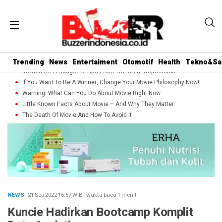
Trending
News
Entertaiment
Otomotif
Health
Tekno&Sa
Movies On A Budget: 5 Tips From The Great Depression
If You Want To Be A Winner, Change Your Movie Philosophy Now!
Warning: What Can You Do About Movie Right Now
Little Known Facts About Movie – And Why They Matter
The Death Of Movie And How To Avoid It
NEWS
· 21 Sep 2022
16:57
WIB
·
waktu baca 1 menit
Kuncie Hadirkan Bootcamp Komplit