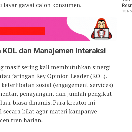
layar gawai calon konsumen.
Resm
15 No
an KOL dan Manajemen Interaksi
 masif sering kali membutuhkan sinergi
tau jaringan Key Opinion Leader (KOL).
keterlibatan sosial (engagement services)
entar, penayangan, dan jumlah pengikut
uar biasa dinamis. Para kreator ini
 secara kilat agar materi kampanye
men tren harian.