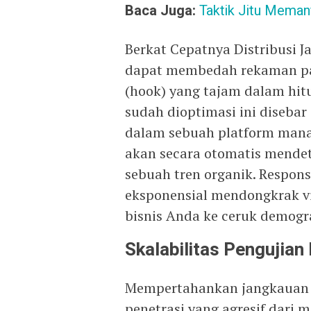
Baca Juga:
Taktik Jitu Memanf
Berkat Cepatnya Distribusi J
dapat membedah rekaman pa
(hook) yang tajam dalam hit
sudah dioptimasi ini disebar
dalam sebuah platform mana
akan secara otomatis mendete
sebuah tren organik. Respons 
eksponensial mendongkrak vi
bisnis Anda ke ceruk demogra
Skalabilitas Pengujian
Mempertahankan jangkauan b
penetrasi yang agresif dari 