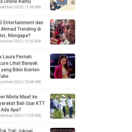
is Online Kamu
vember 2025 | 11:38 WIB
 Entertainment dan
i Ahmad Trending di
ter, Mengapa?
vember 2022 | 12:32 WIB
a Laura Pernah
cure Lihat Banyak
s yang Bikin Konten
Tube
vember 2022 | 10:48 WIB
wi Minta Maaf ke
arakat Bali Usai KTT
 Ada Apa?
vember 2022 | 11:25 WIB
Tok Tok! Jokowi