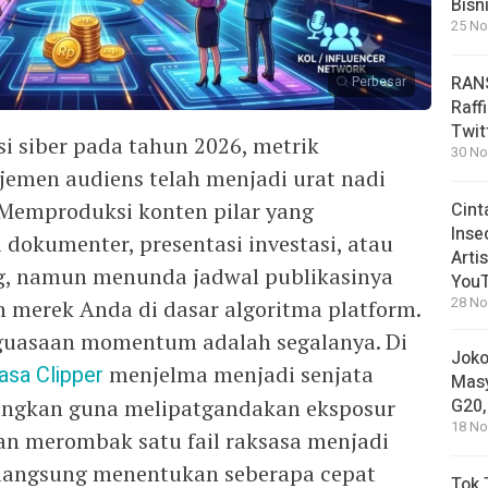
Bisn
25 No
RANS
Perbesar
Raff
Twit
i siber pada tahun 2026, metrik
30 No
jemen audiens telah menjadi urat nadi
. Memproduksi konten pilar yang
Cint
Inse
si dokumenter, presentasi investasi, atau
Arti
g, namun menunda jadwal publikasinya
You
28 No
merek Anda di dasar algoritma platform.
nguasaan momentum adalah segalanya. Di
Joko
asa Clipper
menjelma menjadi senjata
Masy
ungkan guna melipatgandakan eksposur
G20,
18 No
tan merombak satu fail raksasa menjadi
a langsung menentukan seberapa cepat
Tok 