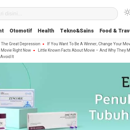
nt
Otomotif
Health
Tekno&Sains
Food & Trav
 The Great Depression
If You Want To Be A Winner, Change Your Mov
 Movie Right Now
Little Known Facts About Movie – And Why They M
Avoid It