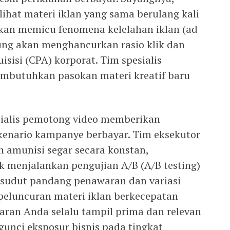
ihat materi iklan yang sama berulang kali
an memicu fenomena kelelahan iklan (ad
gsung akan menghancurkan rasio klik dan
isi (CPA) korporat. Tim spesialis
embutuhkan pasokan materi kreatif baru
sialis pemotong video memberikan
kenario kampanye berbayar. Tim eksekutor
 amunisi segar secara konstan,
menjalankan pengujian A/B (A/B testing)
i sudut pandang penawaran dan variasi
i peluncuran materi iklan berkecepatan
aran Anda selalu tampil prima dan relevan
gunci eksposur bisnis pada tingkat