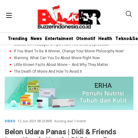
Trending
News
Entertaiment
Otomotif
Health
Tekno&Sa
Movies On A Budget: 5 Tips From The Great Depression
If You Want To Be A Winner, Change Your Movie Philosophy Now!
Warning: What Can You Do About Movie Right Now
Little Known Facts About Movie – And Why They Matter
The Death Of Movie And How To Avoid It
VIDEO
· 12 Jun 2021
08:23
WIB
·
kurang dari 1 menit
Belon Udara Panas | Didi & Friends