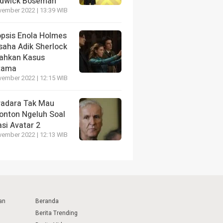
dwick Boseman
vember 2022 | 13:39 WIB
opsis Enola Holmes
saha Adik Sherlock
ahkan Kasus
tama
vember 2022 | 12:15 WIB
radara Tak Mau
onton Ngeluh Soal
si Avatar 2
vember 2022 | 12:13 WIB
an
Beranda
Berita Trending