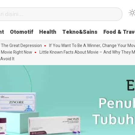
nt
Otomotif
Health
Tekno&Sains
Food & Trav
 The Great Depression
If You Want To Be A Winner, Change Your Mov
 Movie Right Now
Little Known Facts About Movie – And Why They M
Avoid It