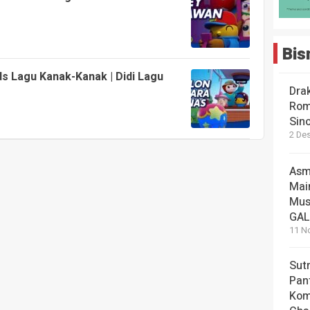
Bis
ds Lagu Kanak-Kanak | Didi Lagu
Dra
Rom
Sin
2 De
Asm
Mai
Mus
GA
11 N
Sut
Pan
Kom