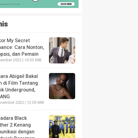
nis
kor My Secret
ance: Cara Nonton,
opsis, dan Pemain
sember 2022 | 10:33 WIB
ara Abigail Bakal
n di Film Tentang
ik Underground,
LANG
ovember 2022 | 12:05 WIB
radara Black
ther 2 Kenang
unikasi dengan