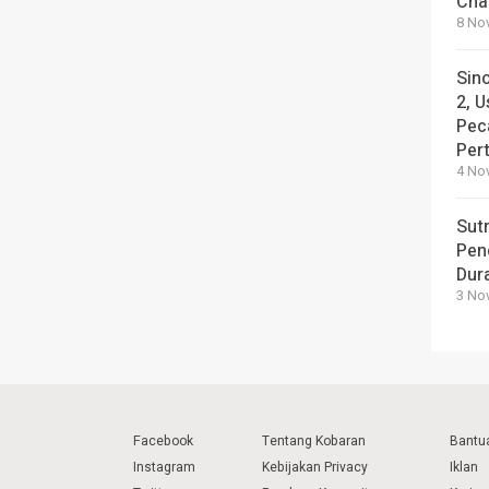
Cha
8 No
Sin
2, U
Pec
Per
4 No
Sut
Pen
Dura
3 No
Facebook
Tentang Kobaran
Bantu
Instagram
Kebijakan Privacy
Iklan