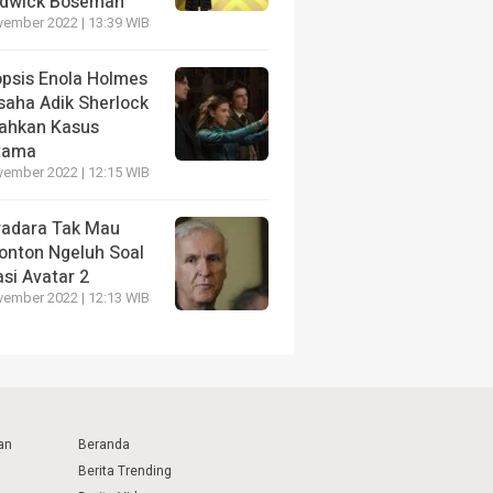
dwick Boseman
vember 2022 | 13:39 WIB
opsis Enola Holmes
saha Adik Sherlock
ahkan Kasus
tama
vember 2022 | 12:15 WIB
radara Tak Mau
onton Ngeluh Soal
si Avatar 2
vember 2022 | 12:13 WIB
an
Beranda
Berita Trending