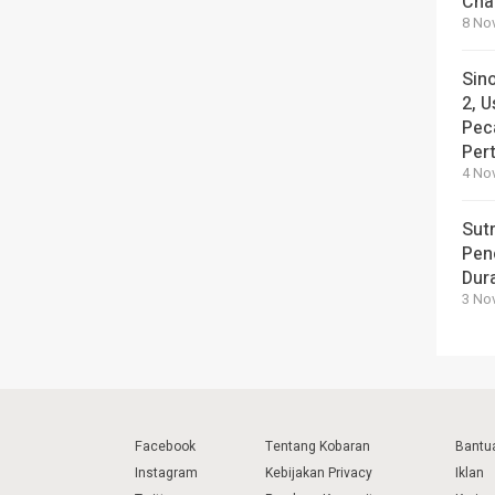
Cha
8 No
Sin
2, U
Pec
Per
4 No
Sut
Pen
Dura
3 No
Facebook
Tentang Kobaran
Bantu
Instagram
Kebijakan Privacy
Iklan