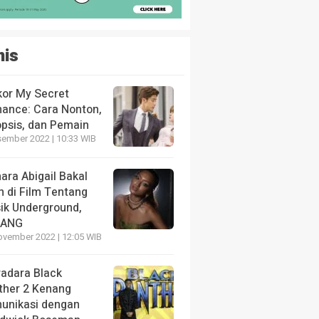
nis
kor My Secret
ance: Cara Nonton,
opsis, dan Pemain
sember 2022 | 10:33 WIB
ara Abigail Bakal
n di Film Tentang
ik Underground,
LANG
ovember 2022 | 12:05 WIB
radara Black
ther 2 Kenang
unikasi dengan