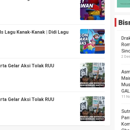
Bis
ds Lagu Kanak-Kanak | Didi Lagu
Dra
Rom
Sin
2 De
rta Gelar Aksi Tolak RUU
Asm
Mai
Mus
GA
11 N
rta Gelar Aksi Tolak RUU
Sut
Pan
Kom