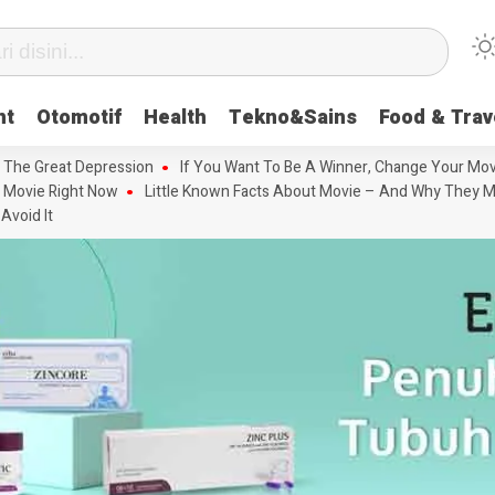
nt
Otomotif
Health
Tekno&Sains
Food & Trav
 The Great Depression
If You Want To Be A Winner, Change Your Mov
 Movie Right Now
Little Known Facts About Movie – And Why They M
Avoid It