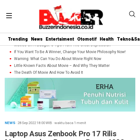
Trending
News
Entertaiment
Otomotif
Health
Tekno&Sa
Movies On A Budget: 5 Tips From The Great Depression
If You Want To Be A Winner, Change Your Movie Philosophy Now!
Warning: What Can You Do About Movie Right Now
Little Known Facts About Movie – And Why They Matter
The Death Of Movie And How To Avoid It
NEWS
· 28 Sep 2022
18:00
WIB
·
waktu baca 1 menit
Laptop Asus Zenbook Pro 17 Rilis