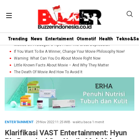
Trending
News
Entertaiment
Otomotif
Health
Tekno&Sa
Movies On A Budget: 5 Tips From The Great Depression
If You Want To Be A Winner, Change Your Movie Philosophy Now!
Warning: What Can You Do About Movie Right Now
Little Known Facts About Movie – And Why They Matter
The Death Of Movie And How To Avoid It
ENTERTAINMENT
· 29 Nov 2022
11:25
WIB
·
waktu baca 1 menit
Klarifikasi VAST Entertainment: Hyun