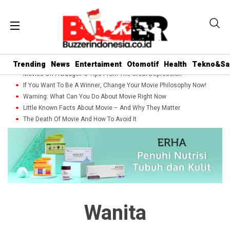
Trending
News
Entertaiment
Otomotif
Health
Tekno&Sa
Movies On A Budget: 5 Tips From The Great Depression
If You Want To Be A Winner, Change Your Movie Philosophy Now!
Warning: What Can You Do About Movie Right Now
Little Known Facts About Movie – And Why They Matter
The Death Of Movie And How To Avoid It
Wanita