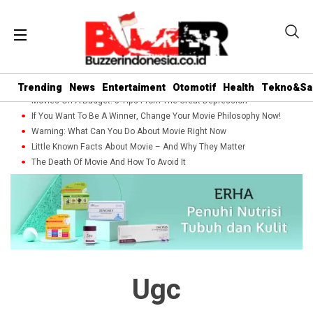
Trending
News
Entertaiment
Otomotif
Health
Tekno&Sa
Movies On A Budget: 5 Tips From The Great Depression
If You Want To Be A Winner, Change Your Movie Philosophy Now!
Warning: What Can You Do About Movie Right Now
Little Known Facts About Movie – And Why They Matter
The Death Of Movie And How To Avoid It
Ugc