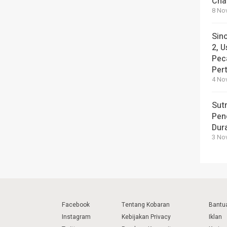
Cha
8 No
Sin
2, U
Pec
Per
4 No
Sut
Pen
Dura
3 No
Facebook
Tentang Kobaran
Bantu
Instagram
Kebijakan Privacy
Iklan