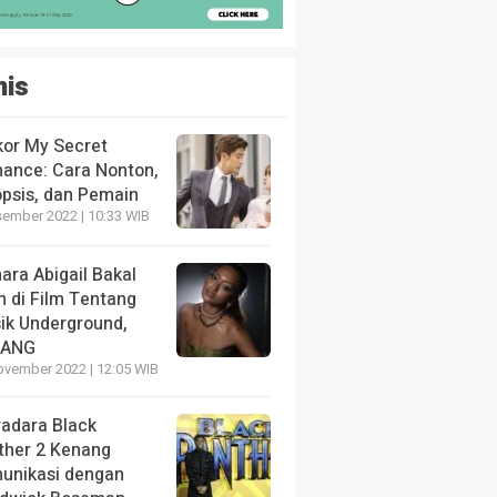
nis
kor My Secret
ance: Cara Nonton,
opsis, dan Pemain
sember 2022 | 10:33 WIB
ara Abigail Bakal
n di Film Tentang
ik Underground,
LANG
ovember 2022 | 12:05 WIB
radara Black
ther 2 Kenang
unikasi dengan