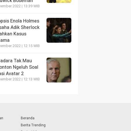
dwick Boseman
vember 2022 | 13:39 WIB
opsis Enola Holmes
saha Adik Sherlock
ahkan Kasus
tama
vember 2022 | 12:15 WIB
radara Tak Mau
onton Ngeluh Soal
si Avatar 2
vember 2022 | 12:13 WIB
an
Beranda
Berita Trending