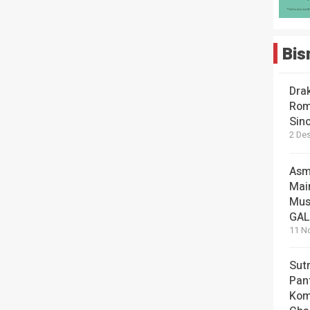
Bis
Dra
Rom
Sin
2 De
Asm
Mai
Mus
GA
11 N
Sut
Pan
Kom