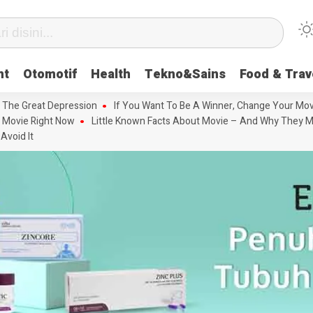
nt
Otomotif
Health
Tekno&Sains
Food & Trav
 The Great Depression
If You Want To Be A Winner, Change Your Mov
 Movie Right Now
Little Known Facts About Movie – And Why They M
Avoid It