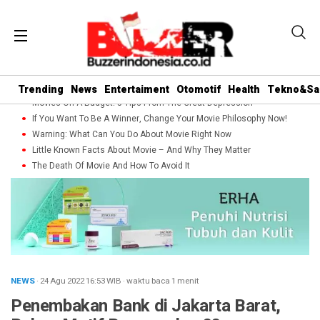
Trending
News
Entertaiment
Otomotif
Health
Tekno&Sa
Movies On A Budget: 5 Tips From The Great Depression
If You Want To Be A Winner, Change Your Movie Philosophy Now!
Warning: What Can You Do About Movie Right Now
Little Known Facts About Movie – And Why They Matter
The Death Of Movie And How To Avoid It
NEWS
· 24 Agu 2022
16:53
WIB
·
waktu baca 1 menit
Penembakan Bank di Jakarta Barat,