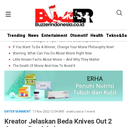
Trending
News
Entertaiment
Otomotif
Health
Tekno&Sa
Movies On A Budget: 5 Tips From The Great Depression
If You Want To Be A Winner, Change Your Movie Philosophy Now!
Warning: What Can You Do About Movie Right Now
Little Known Facts About Movie – And Why They Matter
The Death Of Movie And How To Avoid It
ENTERTAINMENT
· 17 Nov 2022
12:04
WIB
·
waktu baca 1 menit
Kreator Jelaskan Beda Knives Out 2