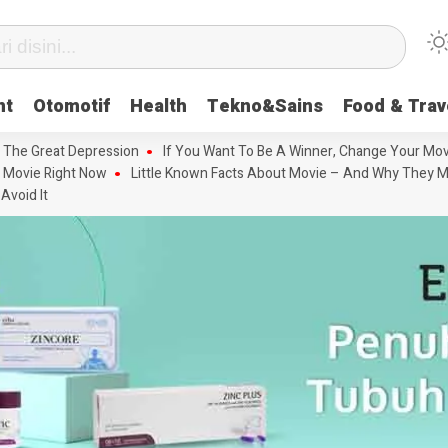
nt
Otomotif
Health
Tekno&Sains
Food & Trav
 The Great Depression
If You Want To Be A Winner, Change Your Mov
 Movie Right Now
Little Known Facts About Movie – And Why They M
Avoid It