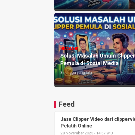
HEADLINE
ik Penonton Lewat
Solusi Masalah Umum Clipper
Clipper
Pemula di Sosial Media
3 minggu yang lalu
Feed
Jasa Clipper Video dari clipperv
Pelatih Online
28 November 2025 - 14:57 WIB