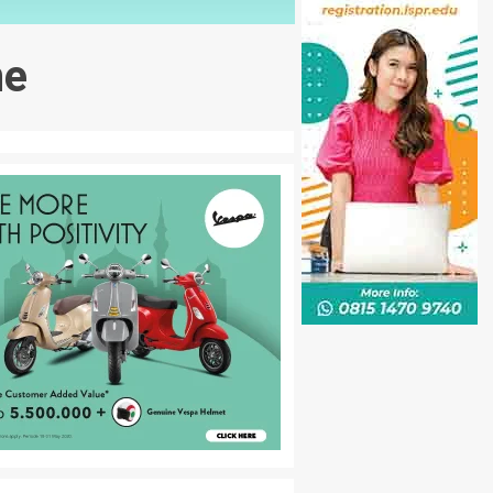
ne
NE
Mengetahui Apa Itu Perbedaan UGC dan Clipper
u yang lalu