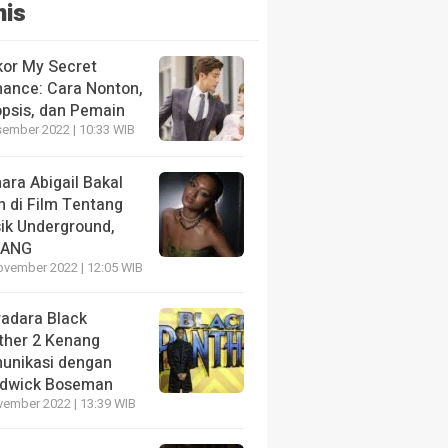
nis
kor My Secret
ance: Cara Nonton,
opsis, dan Pemain
sember 2022 | 10:33 WIB
NE
HEADLINE
ara Abigail Bakal
hami Apa Itu UGC Dengan
Rahasia Menarik Pe
n di Film Tentang
h
Long to Short Clippe
ik Underground,
u yang lalu
2 minggu yang lalu
LANG
ovember 2022 | 12:05 WIB
radara Black
ther 2 Kenang
unikasi dengan
dwick Boseman
vember 2022 | 13:39 WIB