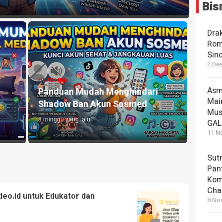
Bis
Dra
Rom
Sin
2 De
HEADLINE
HEADLI
Asm
Panduan Mudah Menghindari
Mema
Mai
Shadow Ban Akun Sosmed
Muda
Mus
3 minggu yang lalu
2 mingg
GA
11 N
Sut
Pan
Kom
Cha
ideo.id untuk Edukator dan
8 No