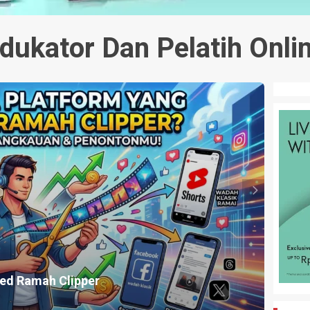
dukator Dan Pelatih Onli
HEADLI
ed Ramah Clipper
Cara 
2 mingg