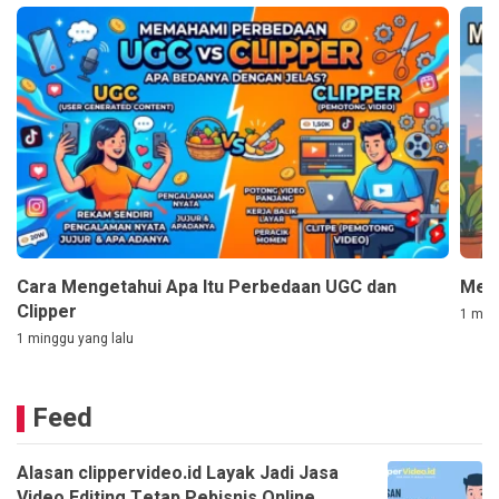
Cara Mengetahui Apa Itu Perbedaan UGC dan
Mem
Clipper
1 ming
1 minggu yang lalu
Feed
Alasan clippervideo.id Layak Jadi Jasa
Video Editing Tetap Pebisnis Online