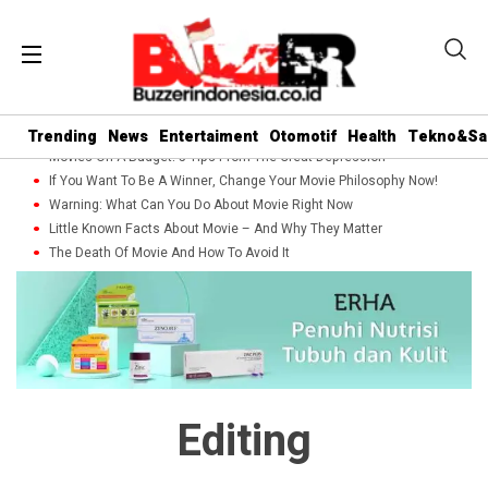
Trending
News
Entertaiment
Otomotif
Health
Tekno&Sa
Movies On A Budget: 5 Tips From The Great Depression
If You Want To Be A Winner, Change Your Movie Philosophy Now!
Warning: What Can You Do About Movie Right Now
Little Known Facts About Movie – And Why They Matter
The Death Of Movie And How To Avoid It
Editing