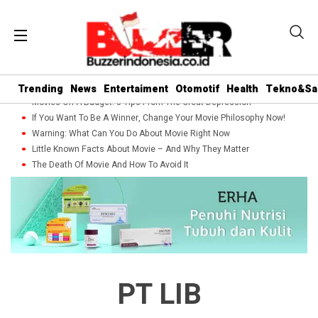
Trending
News
Entertaiment
Otomotif
Health
Tekno&Sa
Movies On A Budget: 5 Tips From The Great Depression
If You Want To Be A Winner, Change Your Movie Philosophy Now!
Warning: What Can You Do About Movie Right Now
Little Known Facts About Movie – And Why They Matter
The Death Of Movie And How To Avoid It
PT LIB