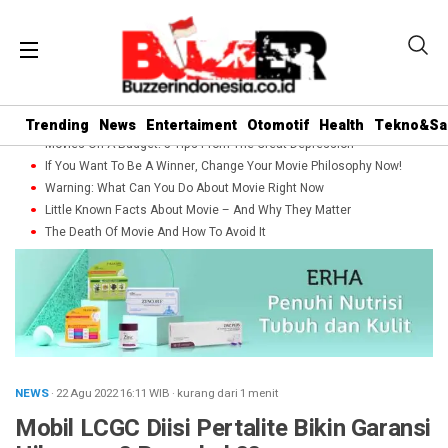
Trending
News
Entertaiment
Otomotif
Health
Tekno&Sa
Movies On A Budget: 5 Tips From The Great Depression
If You Want To Be A Winner, Change Your Movie Philosophy Now!
Warning: What Can You Do About Movie Right Now
Little Known Facts About Movie – And Why They Matter
The Death Of Movie And How To Avoid It
NEWS
· 22 Agu 2022
16:11
WIB
·
kurang dari 1 menit
Mobil LCGC Diisi Pertalite Bikin Garansi