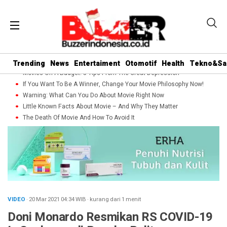
Trending
News
Entertaiment
Otomotif
Health
Tekno&Sa
Movies On A Budget: 5 Tips From The Great Depression
If You Want To Be A Winner, Change Your Movie Philosophy Now!
Warning: What Can You Do About Movie Right Now
Little Known Facts About Movie – And Why They Matter
The Death Of Movie And How To Avoid It
VIDEO
· 20 Mar 2021
04:34
WIB
·
kurang dari 1 menit
Doni Monardo Resmikan RS COVID-19