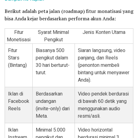
Berikut adalah peta jalan (roadmap) fitur monatisasi yang
bisa Anda kejar berdasarkan performa akun Anda:
Fitur
Syarat Minimal
Jenis Konten Utama
Monetisasi
Pengikut
Fitur
Biasanya 500
Siaran langsung, video
Stars
pengikut dalam
panjang, dan Reels
(Bintang)
30 hari berturut-
(penonton membeli
turut.
bintang untuk menyawer
Anda).
Iklan di
Berdasarkan
Video pendek berdurasi
Facebook
undangan
di bawah 60 detik yang
Reels
(invite-only) dari
menggunakan audio
Meta.
resmi/asli.
Iklan
Minimal 5.000
Video horizontal
Instream
pengikut dan
berdurasi minimal 3