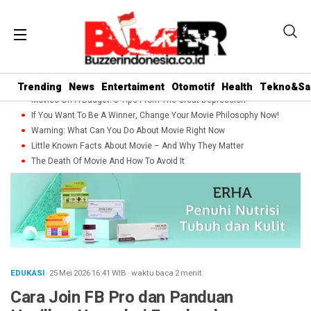
Trending
News
Entertaiment
Otomotif
Health
Tekno&Sa
Movies On A Budget: 5 Tips From The Great Depression
If You Want To Be A Winner, Change Your Movie Philosophy Now!
Warning: What Can You Do About Movie Right Now
Little Known Facts About Movie – And Why They Matter
The Death Of Movie And How To Avoid It
EDUKASI
· 25 Mei 2026
16:41
WIB
·
waktu baca 2 menit
Cara Join FB Pro dan Panduan