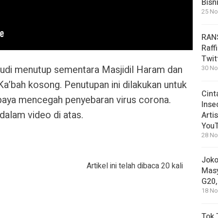
Bisn
25 No
RANS
Raff
Twit
udi menutup sementara Masjidil Haram dan
30 No
’bah kosong. Penutupan ini dilakukan untuk
Cint
 upaya mencegah penyebaran virus corona.
Inse
dalam video di atas.
Arti
You
28 No
Joko
Artikel ini telah dibaca 20 kali
Masy
G20,
18 No
Tok 