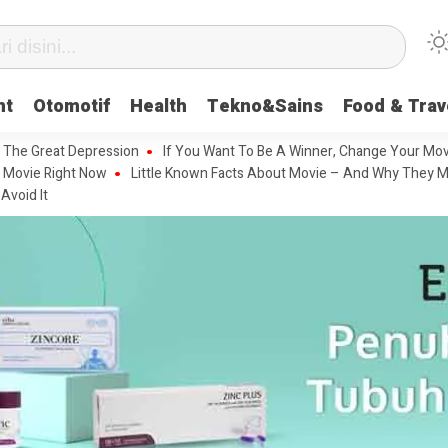
nt
Otomotif
Health
Tekno&Sains
Food & Trav
 The Great Depression
If You Want To Be A Winner, Change Your Mov
 Movie Right Now
Little Known Facts About Movie – And Why They M
Avoid It