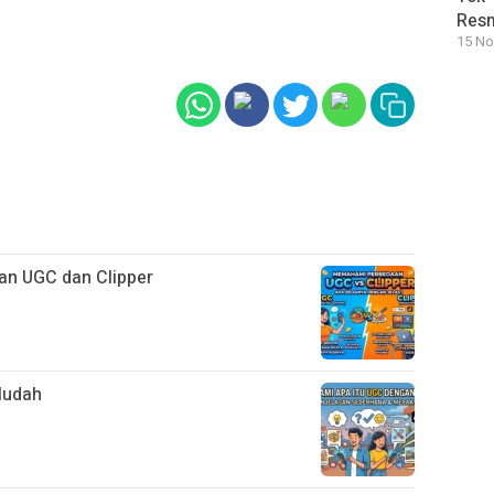
Resm
15 No
an UGC dan Clipper
Mudah