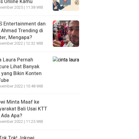
is Online Kamu
vember 2025 | 11:38 WIB
 Entertainment dan
i Ahmad Trending di
ter, Mengapa?
vember 2022 | 12:32 WIB
a Laura Pernah
cure Lihat Banyak
s yang Bikin Konten
Tube
vember 2022 | 10:48 WIB
wi Minta Maaf ke
arakat Bali Usai KTT
 Ada Apa?
vember 2022 | 11:25 WIB
Tok Tok! Jokowi