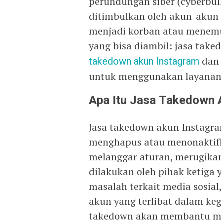
perundungan siber (cyberbull
ditimbulkan oleh akun-akun 
menjadi korban atau menemu
yang bisa diambil: jasa take
takedown akun Instagram
dan
untuk menggunakan layanan i
Apa Itu Jasa Takedown 
Jasa takedown akun Instagr
menghapus atau menonaktif
melanggar aturan, merugikan
dilakukan oleh pihak ketig
masalah terkait media sosia
akun yang terlibat dalam keg
takedown akan membantu men