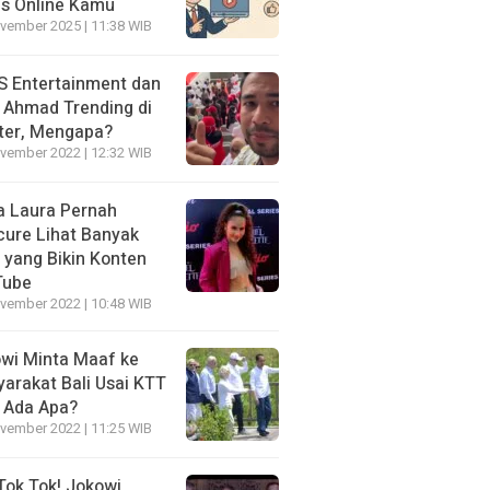
is Online Kamu
vember 2025 | 11:38 WIB
 Entertainment dan
i Ahmad Trending di
ter, Mengapa?
vember 2022 | 12:32 WIB
a Laura Pernah
cure Lihat Banyak
s yang Bikin Konten
Tube
vember 2022 | 10:48 WIB
wi Minta Maaf ke
arakat Bali Usai KTT
 Ada Apa?
vember 2022 | 11:25 WIB
Tok Tok! Jokowi