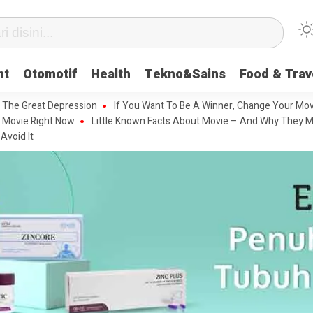
nt
Otomotif
Health
Tekno&Sains
Food & Trav
 The Great Depression
If You Want To Be A Winner, Change Your Mov
 Movie Right Now
Little Known Facts About Movie – And Why They M
Avoid It