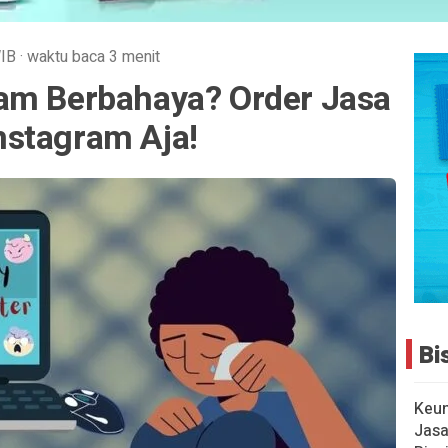
IB
·
waktu baca 3 menit
am Berbahaya? Order Jasa
stagram Aja!
Bi
Keu
Jasa