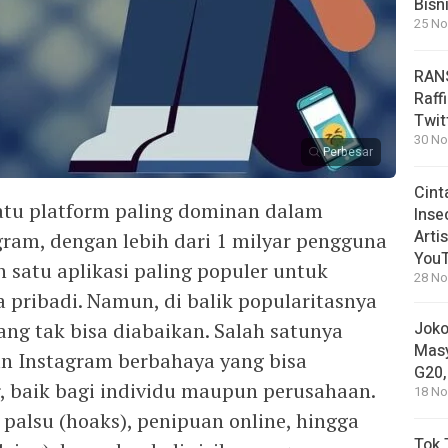
Bisn
25 No
RANS
Raff
Twit
30 No
Perbesar
Cint
satu platform paling dominan dalam
Inse
Arti
gram, dengan lebih dari 1 milyar pengguna
You
h satu aplikasi paling populer untuk
28 No
ta pribadi. Namun, di balik popularitasnya
yang tak bisa diabaikan. Salah satunya
Joko
Masy
n Instagram berbahaya yang bisa
G20,
 baik bagi individu maupun perusahaan.
18 No
 palsu (hoaks), penipuan online, hingga
Tok 