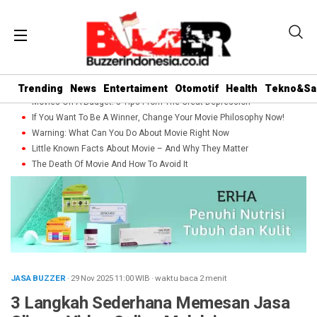
Trending
News
Entertaiment
Otomotif
Health
Tekno&Sa
Movies On A Budget: 5 Tips From The Great Depression
If You Want To Be A Winner, Change Your Movie Philosophy Now!
Warning: What Can You Do About Movie Right Now
Little Known Facts About Movie – And Why They Matter
The Death Of Movie And How To Avoid It
JASA BUZZER
· 29 Nov 2025
11:00
WIB
·
waktu baca 2 menit
3 Langkah Sederhana Memesan Jasa